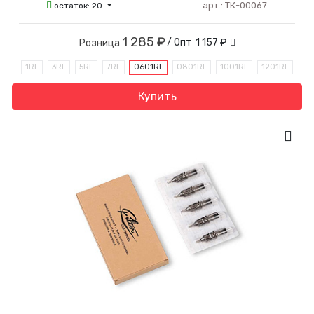
арт.:
ТК-00067
остаток:
20
1 285 ₽
/ Опт
1 157 ₽
Розница
1RL
3RL
5RL
7RL
0601RL
0801RL
1001RL
1201RL
Купить