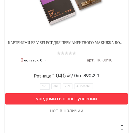
КАРТРИДЖИ EZ V-SELECT ДЛЯ ПЕРМАНЕНТНОГО МАКИЯЖА ROUND LINER A 0.25 ММ 20 ШТ
арт.:
ТК-00110
остаток:
0
1 045 ₽
/ Опт
890 ₽
Розница
1RL
3RL
7RL
A0603RL
уведомить о поступлении
нет в наличии