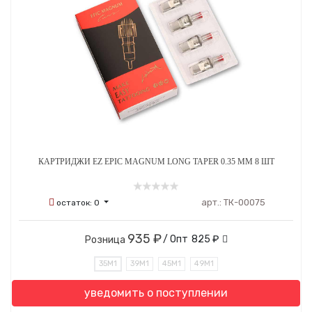
КАРТРИДЖИ EZ EPIC MAGNUM LONG TAPER 0.35 ММ 8 ШТ
арт.:
ТК-00075
остаток:
0
935 ₽
/ Опт
825 ₽
Розница
35M1
39M1
45M1
49M1
уведомить о поступлении