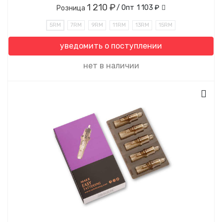
1 210 ₽
/ Опт
1 103 ₽
Розница
5RM
7RM
9RM
11RM
13RM
15RM
уведомить о поступлении
нет в наличии