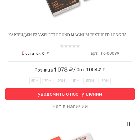
КАРТРИДЖИ EZ V-SELECT ROUND MAGNUM TEXTURED LONG TAPER 0.35 ММ 20 ШТ
арт.:
ТК-00099
остаток:
0
1 078 ₽
/ Опт
1 004 ₽
Розница
5RM
7RM
9RM
11RM
13RM
15RM
уведомить о поступлении
нет в наличии