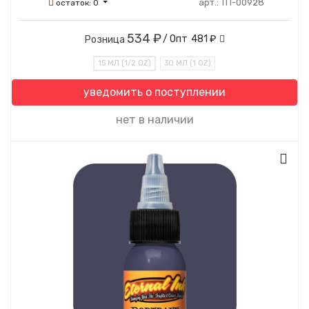
арт.:
ТП-00928
остаток:
0
534 ₽
/ Опт
481 ₽
Розница
15 МЛ (1/2 OZ)
30 МЛ (1 OZ)
уведомить о поступлении
нет в наличии