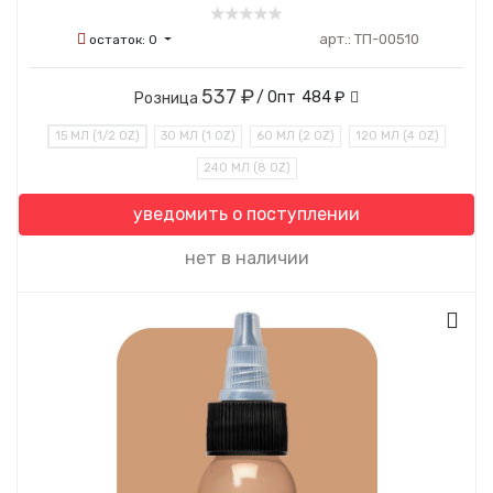
арт.:
ТП-00510
остаток:
0
537 ₽
/ Опт
484 ₽
Розница
15 МЛ (1/2 OZ)
30 МЛ (1 OZ)
60 МЛ (2 OZ)
120 МЛ (4 OZ)
240 МЛ (8 OZ)
уведомить о поступлении
нет в наличии