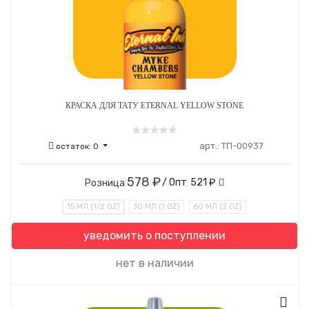
КРАСКА ДЛЯ ТАТУ ETERNAL YELLOW STONE
арт.:
ТП-00937
остаток:
0
578 ₽
/ Опт
521 ₽
Розница
15 МЛ (1/2 OZ)
30 МЛ (1 OZ)
60 МЛ (2 OZ)
уведомить о поступлении
нет в наличии