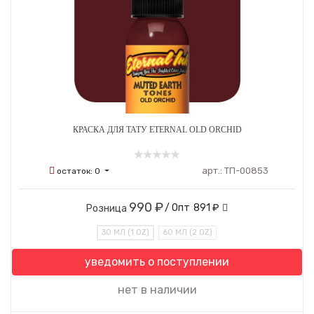
КРАСКА ДЛЯ ТАТУ ETERNAL OLD ORCHID
арт.:
ТП-00853
остаток:
0
990 ₽
/ Опт
891 ₽
Розница
30 МЛ (1 OZ)
60 МЛ (2 OZ)
уведомить о поступлении
нет в наличии