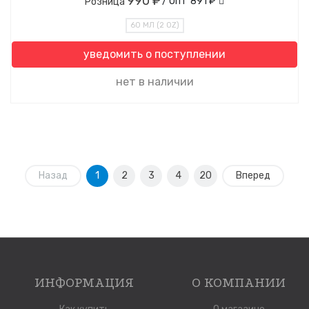
990 ₽
/ Опт
891 ₽
Розница
60 МЛ (2 OZ)
уведомить о поступлении
нет в наличии
Назад
1
2
3
4
20
Вперед
ИНФОРМАЦИЯ
О КОМПАНИИ