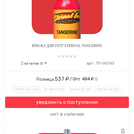
КРАСКА ДЛЯ ТАТУ ETERNAL TANGERINE
арт.:
ТП-00743
остаток:
0
537 ₽
/ Опт
484 ₽
Розница
15 МЛ (1/2 OZ)
30 МЛ (1 OZ)
60 МЛ (2 OZ)
120 МЛ (4 OZ)
уведомить о поступлении
нет в наличии