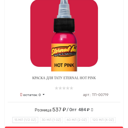
КРАСКА ДЛЯ ТАТУ ETERNAL HOT PINK
арт.:
ТП-00719
остаток:
0
537 ₽
/ Опт
484 ₽
Розница
15 МЛ (1/2 OZ)
30 МЛ (1 OZ)
60 МЛ (2 OZ)
120 МЛ (4 OZ)