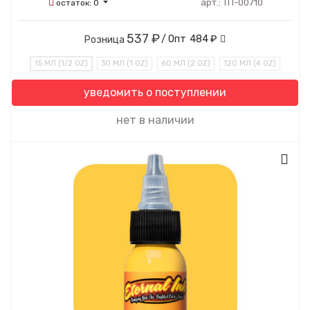
арт.:
ТП-00710
остаток:
0
537 ₽
/ Опт
484 ₽
Розница
15 МЛ (1/2 OZ)
30 МЛ (1 OZ)
60 МЛ (2 OZ)
120 МЛ (4 OZ)
уведомить о поступлении
нет в наличии