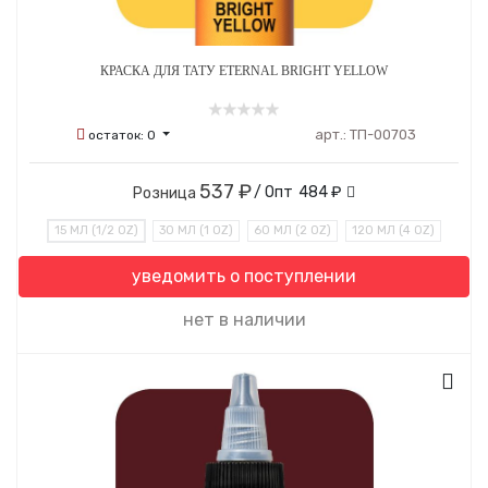
КРАСКА ДЛЯ ТАТУ ETERNAL BRIGHT YELLOW
арт.:
ТП-00703
остаток:
0
537 ₽
/ Опт
484 ₽
Розница
15 МЛ (1/2 OZ)
30 МЛ (1 OZ)
60 МЛ (2 OZ)
120 МЛ (4 OZ)
уведомить о поступлении
нет в наличии