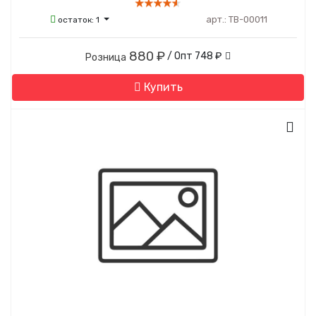
арт.:
ТВ-00011
остаток:
1
880 ₽
/ Опт
748 ₽
Розница
Купить