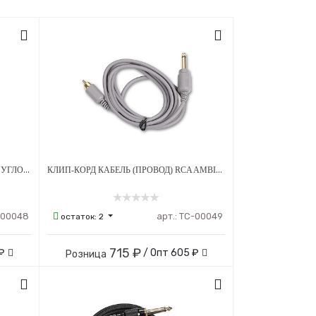
КЛИП-КОРД КАБЕЛЬ (ПРОВОД) RCA УГЛОВОЙ AMBITION - ЧЕРНЫЙ
КЛИП-КОРД КАБЕЛЬ (ПРОВОД) RCA AMBITION - СЕРЫЙ
-00048
арт.:
ТС-00049
остаток:
2
715 ₽
 ₽
/ Опт
605 ₽
Розница