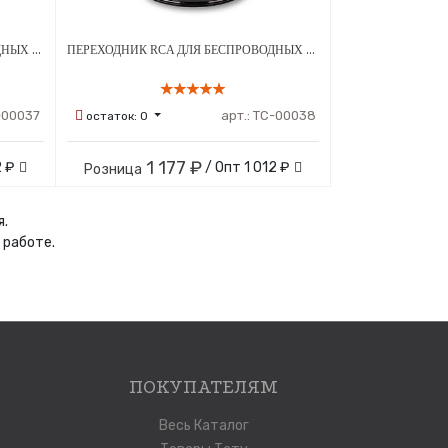
ПЕРЕХОДНИК RCA ДЛЯ БЕСПРОВОДНЫХ ТАТУ МАШИН AMBITION МОД.1
ПЕРЕХОДНИК RCA ДЛЯ БЕСПРОВОДНЫХ ТАТУ МАШИН AMBITION МОД.2
-00037
арт.:
ТС-00038
остаток:
0
1 177 ₽
2 ₽
/ Опт
1 012 ₽
Розница
я.
 работе.
ПОКУПАТЕЛЯМ
Весь Каталог