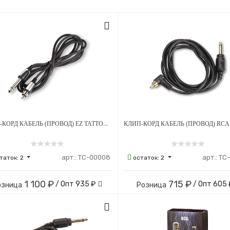
КЛИП-КОРД КАБЕЛЬ (ПРОВОД) EZ TATTOO RCA - ЧЕРНЫЙ
арт.:
ТС-00008
арт.:
ТС
таток:
2
остаток:
2
1 100 ₽
715 ₽
/ Опт
935 ₽
/ Опт
605
озница
Розница