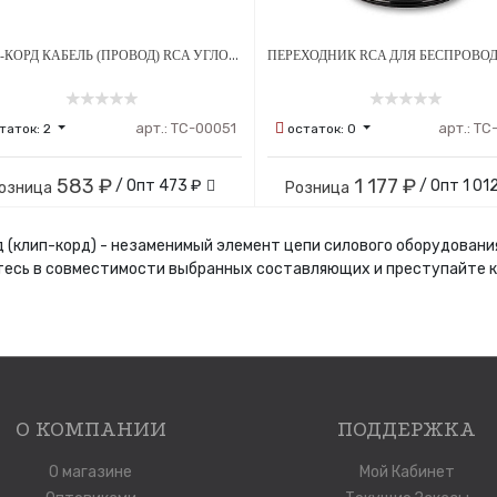
КЛИП-КОРД КАБЕЛЬ (ПРОВОД) RCA УГЛОВОЙ HL TATTOO - ЧЕРНЫЙ
арт.:
ТС-00051
арт.:
ТС
таток:
2
остаток:
0
583 ₽
1 177 ₽
/ Опт
473 ₽
/ Опт
1 01
озница
Розница
 (клип-корд) - незаменимый элемент цепи силового оборудовани
есь в совместимости выбранных составляющих и преступайте к
О КОМПАНИИ
ПОДДЕРЖКА
О магазине
Мой Кабинет