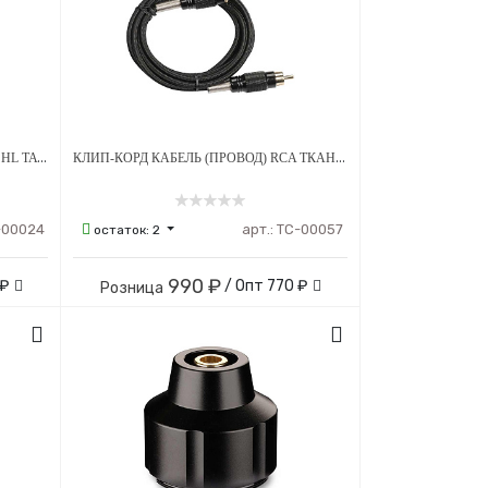
КЛИП-КОРД КАБЕЛЬ (ПРОВОД) RCA HL TATTOO - ЧЕРНЫЙ
КЛИП-КОРД КАБЕЛЬ (ПРОВОД) RCA ТКАНЕВЫЙ - ЧЕРНЫЙ
-00024
арт.:
ТС-00057
остаток:
2
990 ₽
 ₽
/ Опт
770 ₽
Розница