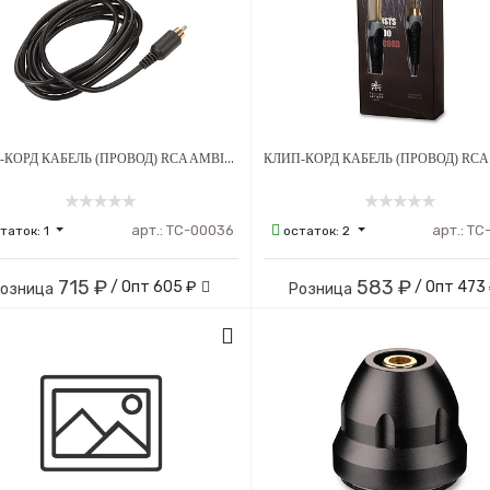
КЛИП-КОРД КАБЕЛЬ (ПРОВОД) RCA AMBITION - ЧЕРНЫЙ
арт.:
ТС-00036
арт.:
ТС
таток:
1
остаток:
2
715 ₽
583 ₽
/ Опт
605 ₽
/ Опт
473
озница
Розница