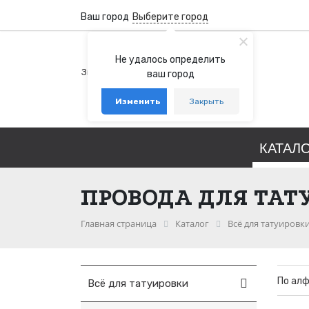
Ваш город
Выберите город
+7 (800) 100-76-77
Не удалось определить
Звонок бесплатный по России
ваш город
+7 (931) 978-88-88
Изменить
Закрыть
telegram
whatsapp
КАТАЛ
ПРОВОДА ДЛЯ ТА
Главная страница
Каталог
Всё для татуировк
По ал
Всё для татуировки