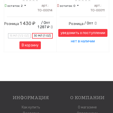
арт.:
арт.:
остаток:
2
остаток:
0
ТО-00014
ТО-00011
1 430 ₽
/ Опт
/ Опт
Розница
Розница
1 287 ₽
уведомить о поступлении
15 МЛ (1/2 OZ)
30 МЛ (1 OZ)
нет в наличии
В корзину
ИНФОРМАЦИЯ
О КОМПАНИИ
Как купить
О магазине