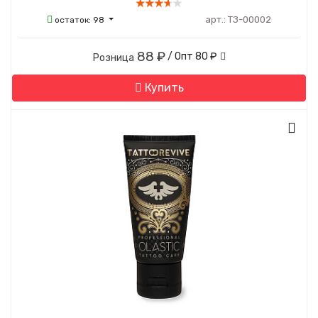
арт.:
ТЗ-00002
остаток:
98
88 ₽
/ Опт
80 ₽
Розница
Купить