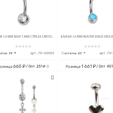
БАНАН 1.6 ММ ШАР 5 ММ СТРАЗА CRYSTAL 8 ММ ВНУТРЕННЯЯ РЕЗЬБА ТИТАН
арт.:
ПУ-00059
арт.:
ПУ
таток:
39
остаток:
20
660 ₽
1 661 ₽
/ Опт
251 ₽
/ Опт
451
озница
Розница