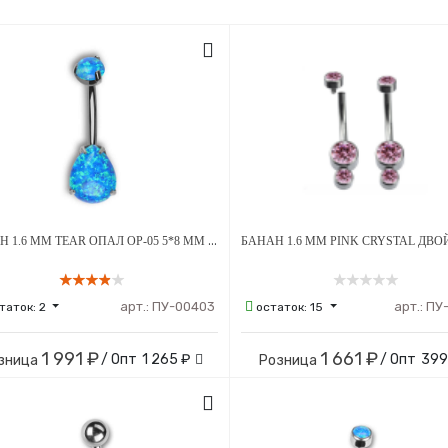
БАНАН 1.6 ММ TEAR ОПАЛ OP-05 5*8 ММ ВНУТРЕННЯЯ РЕЗЬБА ТИТАН
арт.:
ПУ-00403
арт.:
ПУ
таток:
2
остаток:
15
1 991 ₽
1 661 ₽
/ Опт
1 265 ₽
/ Опт
399
зница
Розница