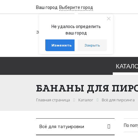
Ваш город
Выберите город
+7 (800) 100-76-77
Не удалось определить
Звонок бесплатный по России
ваш город
+7 (931) 978-88-88
Изменить
Закрыть
telegram
whatsapp
КАТАЛ
БАНАНЫ ДЛЯ ПИР
Главная страница
Каталог
Всё для пирсинга
По по
Всё для татуировки