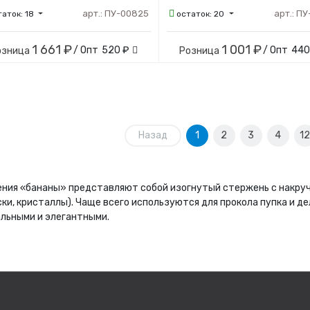
арт.:
ПУ-00825
арт.:
ПУ
таток:
18
остаток:
20
1 661 ₽
1 001 ₽
/ Опт
520 ₽
/ Опт
440
озница
Розница
Назад
1
2
3
4
12
ния «бананы» представляют собой изогнутый стержень с накру
ки, кристаллы). Чаще всего используются для прокола пупка и 
льными и элегантными.