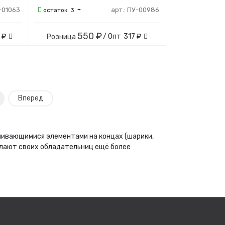
-01063
арт.:
ПУ-00986
остаток:
3
550 ₽
 ₽
/ Опт
317 ₽
Розница
Вперед
чивающимися элементами на концах (шарики,
делают своих обладательниц ещё более