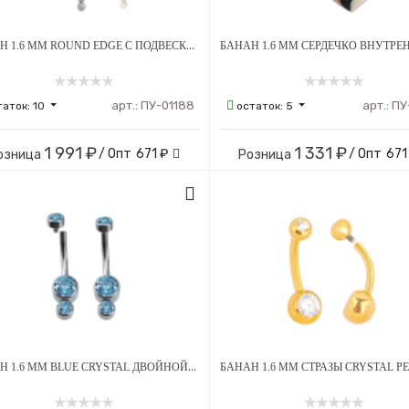
БАНАН 1.6 ММ ROUND EDGE С ПОДВЕСКОЙ КРЕСТ STEEL CRYST ВНУТРЕННЯЯ РЕЗЬБА ТИТАН
арт.:
ПУ-01188
арт.:
ПУ
таток:
10
остаток:
5
1 991 ₽
1 331 ₽
/ Опт
671 ₽
/ Опт
671
озница
Розница
БАНАН 1.6 ММ BLUE CRYSTAL ДВОЙНОЙ 4Х6 ММ ВНУТРЕННЯЯ РЕЗЬБА ТИТАН