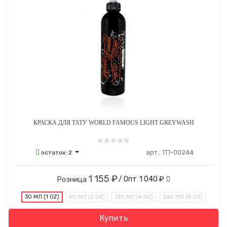
КРАСКА ДЛЯ ТАТУ WORLD FAMOUS LIGHT GREYWASH
арт.:
ТП-00244
остаток:
2
1 155 ₽
/ Опт
1 040 ₽
Розница
30 МЛ (1 OZ)
60 МЛ (2 OZ)
120 МЛ (4 OZ)
240 МЛ (8 OZ)
Купить