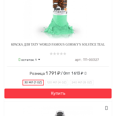
КРАСКА ДЛЯ ТАТУ WORLD FAMOUS GORSKY'S SOLSTICE TEAL
арт.:
ТП-00327
остаток:
1
1 791 ₽
/ Опт
1 613 ₽
Розница
30 МЛ (1 OZ)
120 МЛ (4 OZ)
240 МЛ (8 OZ)
Купить