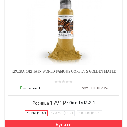
КРАСКА ДЛЯ ТАТУ WORLD FAMOUS GORSKY'S GOLDEN MAPLE
арт.:
ТП-00326
остаток:
1
1 791 ₽
/ Опт
1 613 ₽
Розница
30 МЛ (1 OZ)
120 МЛ (4 OZ)
240 МЛ (8 OZ)
Купить