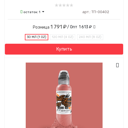
арт.:
ТП-00402
остаток:
1
1 791 ₽
/ Опт
1 613 ₽
Розница
30 МЛ (1 OZ)
120 МЛ (4 OZ)
240 МЛ (8 OZ)
Купить