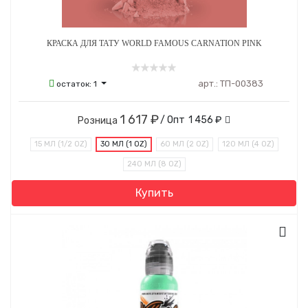
КРАСКА ДЛЯ ТАТУ WORLD FAMOUS CARNATION PINK
арт.:
ТП-00383
остаток:
1
1 617 ₽
/ Опт
1 456 ₽
Розница
15 МЛ (1/2 OZ)
30 МЛ (1 OZ)
60 МЛ (2 OZ)
120 МЛ (4 OZ)
240 МЛ (8 OZ)
Купить