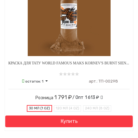
КРАСКА ДЛЯ ТАТУ WORLD FAMOUS MAKS KORNEV'S BURNT SIENNA
арт.:
ТП-00298
остаток:
1
1 791 ₽
/ Опт
1 613 ₽
Розница
30 МЛ (1 OZ)
120 МЛ (4 OZ)
240 МЛ (8 OZ)
Купить