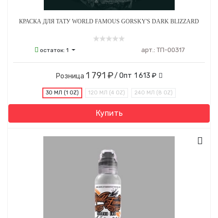
КРАСКА ДЛЯ ТАТУ WORLD FAMOUS GORSKY'S DARK BLIZZARD
арт.:
ТП-00317
остаток:
1
1 791 ₽
/ Опт
1 613 ₽
Розница
30 МЛ (1 OZ)
120 МЛ (4 OZ)
240 МЛ (8 OZ)
Купить