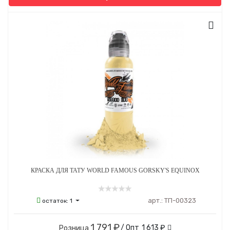
КРАСКА ДЛЯ ТАТУ WORLD FAMOUS GORSKY'S EQUINOX
арт.:
ТП-00323
остаток:
1
1 791 ₽
/ Опт
1 613 ₽
Розница