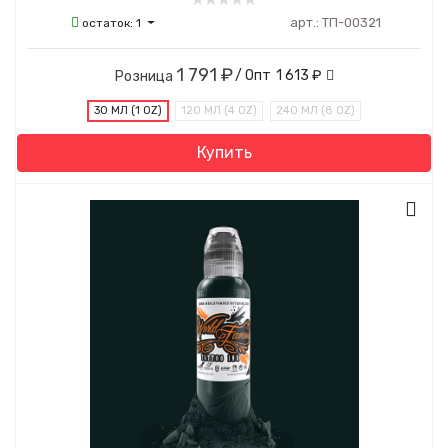
арт.:
ТП-00321
остаток:
1
1 791 ₽
/ Опт
1 613 ₽
Розница
30 МЛ (1 OZ)
120 МЛ (4 OZ)
240 МЛ (8 OZ)
Купить