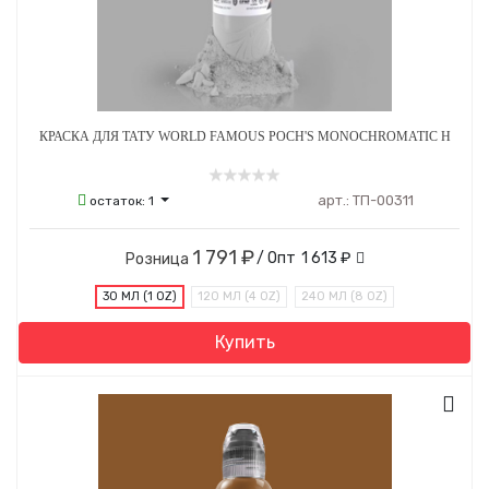
КРАСКА ДЛЯ ТАТУ WORLD FAMOUS POCH'S MONOCHROMATIC H
арт.:
ТП-00311
остаток:
1
1 791 ₽
/ Опт
1 613 ₽
Розница
30 МЛ (1 OZ)
120 МЛ (4 OZ)
240 МЛ (8 OZ)
Купить