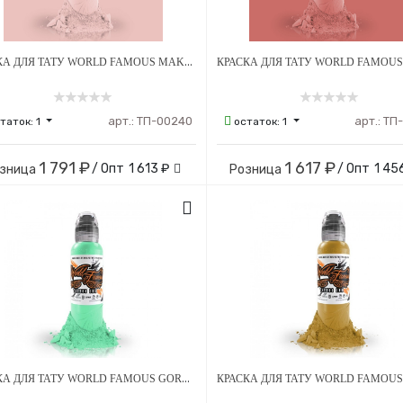
КРАСКА ДЛЯ ТАТУ WORLD FAMOUS MAKS KORNEV'S SKINTONE #4
арт.:
ТП-00240
арт.:
ТП
таток:
1
остаток:
1
1 791 ₽
1 617 ₽
/ Опт
1 613 ₽
/ Опт
1 45
зница
Розница
КРАСКА ДЛЯ ТАТУ WORLD FAMOUS GORSKY'S SOLSTICE TEAL