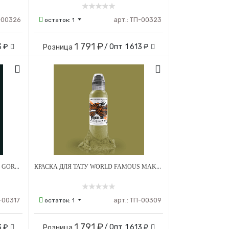
-00326
арт.:
ТП-00323
остаток:
1
1 791 ₽
3 ₽
/ Опт
1 613 ₽
Розница
КРАСКА ДЛЯ ТАТУ WORLD FAMOUS GORSKY'S DARK BLIZZARD
КРАСКА ДЛЯ ТАТУ WORLD FAMOUS MAKS KORNEV'S MUCUS
-00317
арт.:
ТП-00309
остаток:
1
1 791 ₽
3 ₽
/ Опт
1 613 ₽
Розница