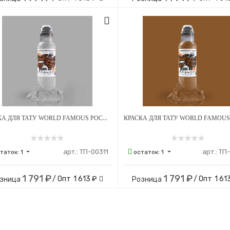
КРАСКА ДЛЯ ТАТУ WORLD FAMOUS POCH'S MONOCHROMATIC H
арт.:
ТП-00311
арт.:
ТП
таток:
1
остаток:
1
1 791 ₽
1 791 ₽
/ Опт
1 613 ₽
/ Опт
1 61
зница
Розница