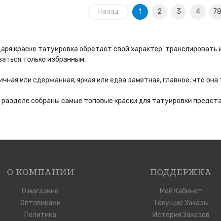
Назад
1
2
3
4
7
аря краске татуировка обретает свой характер: транслировать и
аться только избранным.
чная или сдержанная, яркая или едва заметная, главное, что она 
 разделе собраны самые топовые краски для татуировки предста
О КОМПАНИИ
ПОДДЕРЖКА
О магазине
Мой Кабинет
Оптовиками
Текущие Заказы
Политика
История Заказов