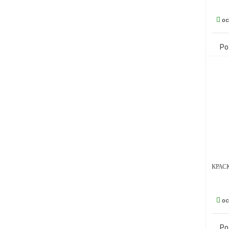
ос
Ро
ос
Ро