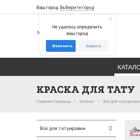
Ваш город
Выберите город
+7 (800) 100-76-77
Не удалось определить
Звонок бесплатный по России
ваш город
+7 (931) 978-88-88
Изменить
Закрыть
telegram
whatsapp
КАТАЛ
КРАСКА ДЛЯ ТАТУ
Главная страница
Каталог
Всё для татуировк
Всё для татуировки