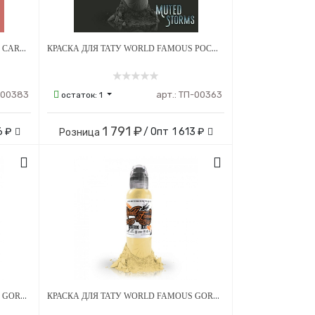
КРАСКА ДЛЯ ТАТУ WORLD FAMOUS CARNATION PINK
КРАСКА ДЛЯ ТАТУ WORLD FAMOUS POCH MUTED STORMS HURRICANE
-00383
арт.:
ТП-00363
остаток:
1
1 791 ₽
6 ₽
/ Опт
1 613 ₽
Розница
КРАСКА ДЛЯ ТАТУ WORLD FAMOUS GORSKY'S GOLDEN MAPLE
КРАСКА ДЛЯ ТАТУ WORLD FAMOUS GORSKY'S EQUINOX