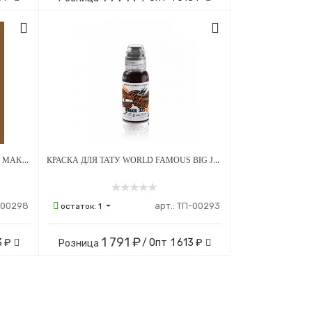
КРАСКА ДЛЯ ТАТУ WORLD FAMOUS MAKS KORNEV'S BURNT SIENNA
КРАСКА ДЛЯ ТАТУ WORLD FAMOUS BIG JOEL'S BLOOD WORKS GHOSTWASH #0
-00298
арт.:
ТП-00293
остаток:
1
1 791 ₽
3 ₽
/ Опт
1 613 ₽
Розница