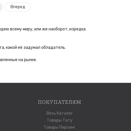
8
Вперед
дею всему миру, или же наоборот, изредка
та, какой её задумал обладатель.
вленные на рынке.
ПОКУПАТЕЛЯМ
Весь Каталог
Товары Тату
Товары Пирсинг