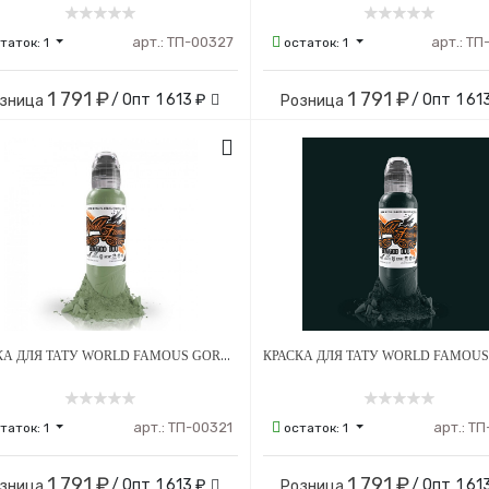
арт.:
ТП-00327
арт.:
ТП
таток:
1
остаток:
1
1 791 ₽
1 791 ₽
/ Опт
1 613 ₽
/ Опт
1 61
зница
Розница
КРАСКА ДЛЯ ТАТУ WORLD FAMOUS GORSKY'S GREY GLUTTON
арт.:
ТП-00321
арт.:
ТП
таток:
1
остаток:
1
1 791 ₽
1 791 ₽
/ Опт
1 613 ₽
/ Опт
1 61
зница
Розница