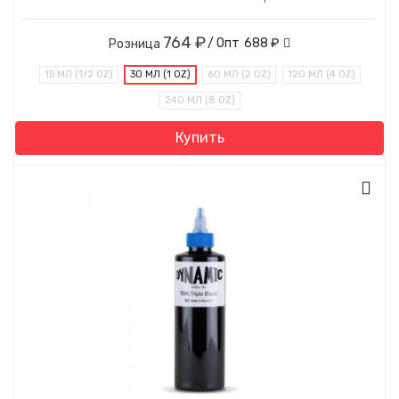
764 ₽
/ Опт
688 ₽
Розница
15 МЛ (1/2 OZ)
30 МЛ (1 OZ)
60 МЛ (2 OZ)
120 МЛ (4 OZ)
240 МЛ (8 OZ)
Купить