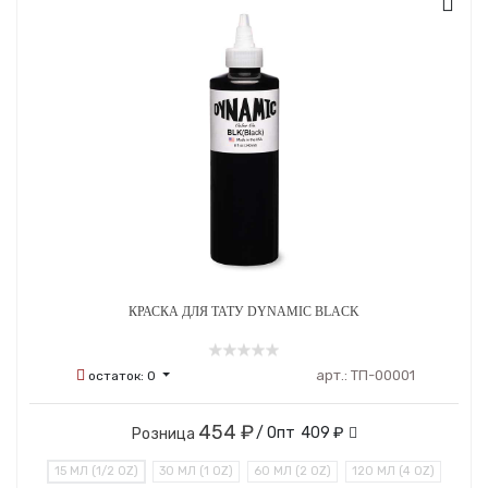
КРАСКА ДЛЯ ТАТУ DYNAMIC BLACK
арт.:
ТП-00001
остаток:
0
454 ₽
/ Опт
409 ₽
Розница
15 МЛ (1/2 OZ)
30 МЛ (1 OZ)
60 МЛ (2 OZ)
120 МЛ (4 OZ)