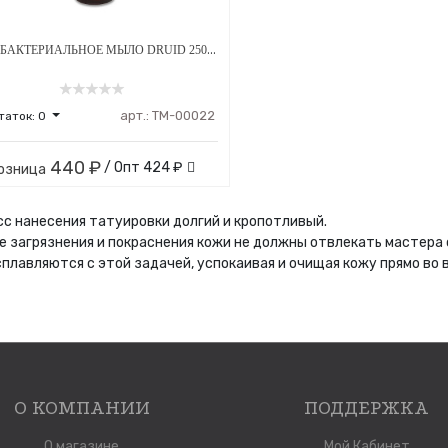
АНТИБАКТЕРИАЛЬНОЕ МЫЛО DRUID 250 МЛ
арт.:
ТМ-00022
таток:
0
440 ₽
/ Опт
424 ₽
озница
с нанесения татуировки долгий и кропотливый.
 загрязнения и покраснения кожи не должны отвлекать мастера о
сплавляются с этой задачей, успокаивая и очищая кожу прямо во 
О КОМПАНИИ
ПОДДЕРЖКА
О магазине
Мой Кабинет