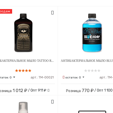
Продаж
АНТИБАКТЕРИАЛЬНОЕ МЫЛО TATTOO REVIVE SOAP 500 МЛ
арт.:
ТМ-00021
арт.:
ТМ
таток:
0
остаток:
0
1 012 ₽
770 ₽
/ Опт
911 ₽
/ Опт
1 100
озница
Розница