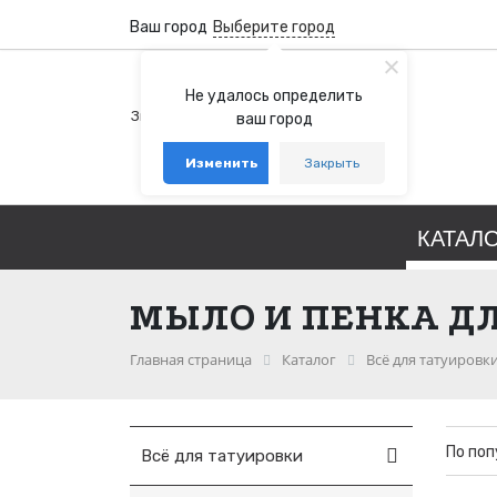
Ваш город
Выберите город
+7 (800) 100-76-77
Не удалось определить
Звонок бесплатный по России
ваш город
+7 (931) 978-88-88
Изменить
Закрыть
telegram
whatsapp
КАТАЛ
МЫЛО И ПЕНКА ДЛ
Главная страница
Каталог
Всё для татуировк
По по
Всё для татуировки