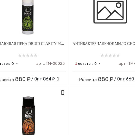
ОЧИЩАЮЩАЯ ПЕНА DRUID CLARITY 200 МЛ
арт.:
ТМ-00023
арт.:
ТМ
таток:
0
остаток:
0
880 ₽
880 ₽
/ Опт
864 ₽
/ Опт
660
озница
Розница