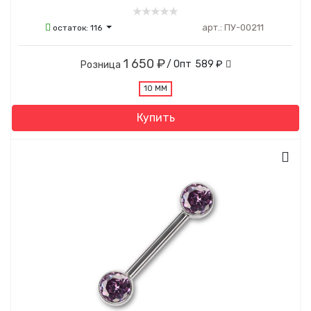
арт.:
ПУ-00211
остаток:
116
1 650 ₽
/ Опт
589 ₽
Розница
10 ММ
Купить