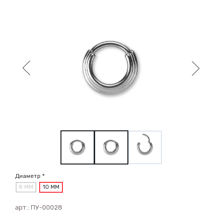
Диаметр *
8 ММ
10 ММ
арт.:
ПУ-00028