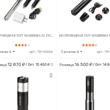
БЕСПРОВОДНАЯ ТАТУ МАШИНКА EZ TATTOO LOLA ДЛЯ ПЕРМАНЕНТНОГО МАКИЯЖА С ТРЕМЯ АККУМУЛЯТОРАМИ
арт.:
ТМ-00064
арт.:
ТМ
таток:
0
остаток:
0
12 870 ₽
16 500 ₽
/ Опт
10 450 ₽
/ Опт
14 8
ница
Розница