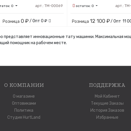
арт.:
ТМ-00069
арт.:
ТМ
таток:
0
остаток:
0
0 ₽
12 100 ₽
/ Опт
0 ₽
/ Опт
11 0
Розница
Розница
oo представляет инновационные тату машинки. Максимальная мощ
щий помощник на рабочем месте.
О КОМПАНИИ
ПОДДЕРЖКА
О магазине
Мой Кабинет
Оптовиками
Текущие Заказы
Политика
История Заказов
Студия HurtLand
Избранные