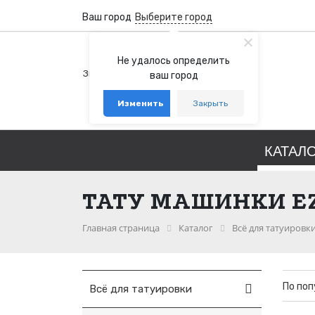
Ваш город
Выберите город
+7 (800) 100-76-77
Не удалось определить
Звонок бесплатный по России
ваш город
+7 (931) 978-88-88
Изменить
Закрыть
telegram
whatsapp
КАТАЛ
ТАТУ МАШИНКИ EZ
Главная страница
Каталог
Всё для татуировк
По по
Всё для татуировки