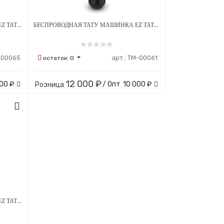
БЕСПРОВОДНАЯ ТАТУ МАШИНКА EZ TATTOO PORTEX GEN2 VERSATILE P2 PEN С ДОПОЛНИТЕЛЬНЫМ АККУМУЛЯТОРОМ
БЕСПРОВОДНАЯ ТАТУ МАШИНКА EZ TATTOO PORTEX GENERATION P2S С ДОПОЛНИТЕЛЬНЫМ АККУМУЛЯТОРОМ
-00065
арт.:
ТМ-00061
остаток:
0
12 000 ₽
00 ₽
/ Опт
10 000 ₽
Розница
БЕСПРОВОДНАЯ ТАТУ МАШИНКА EZ TATTOO PORTEX GEN2 VERSATILE P2 PEN С ДОПОЛНИТЕЛЬНЫМ ДЕРЖАТЕЛЕМ