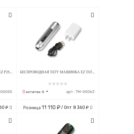
БЕСПРОВОДНАЯ ТАТУ МАШИНКА EZ P2S PORTEX GENERATION
БЕСПРОВОДНАЯ ТАТУ МАШИНКА EZ TATTOO DEFENDER X
-00055
арт.:
ТМ-00063
остаток:
0
11 110 ₽
60 ₽
/ Опт
8 360 ₽
Розница