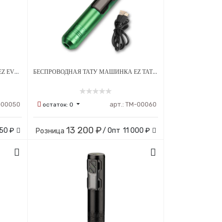
БЕСПРОВОДНАЯ ТАТУ МАШИНКА EZ EVOTECH
БЕСПРОВОДНАЯ ТАТУ МАШИНКА EZ TATTOO PORTEX GENERATION P2S VER.2
-00050
арт.:
ТМ-00060
остаток:
0
13 200 ₽
50 ₽
/ Опт
11 000 ₽
Розница