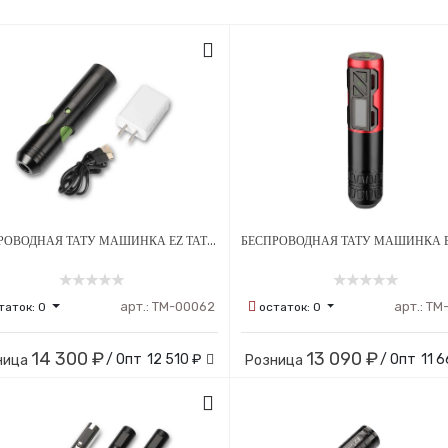
БЕСПРОВОДНАЯ ТАТУ МАШИНКА EZ TATTOO P3
арт.:
ТМ-00062
арт.:
ТМ
таток:
0
остаток:
0
14 300 ₽
13 090 ₽
/ Опт
12 510 ₽
/ Опт
11 6
ница
Розница