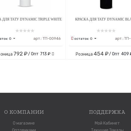
А ДЛЯ ТАТУ DYNAMIC TRIPLE WHITE
КРАСКА ДЛЯ ТАТУ DYNAMIC BL
арт.:
ТП-00946
арт.:
ТП-
аток:
0
остаток:
0
792 ₽
454 ₽
/ Опт
713 ₽
/ Опт
409 
озница
Розница
О КОМПАНИИ
ПОДДЕРЖКА
О магазине
Мой Кабинет
Оптовиками
Текущие Заказы