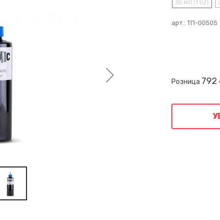
30 МЛ (1 OZ)
арт.:
ТП-00505
792
Розница
У