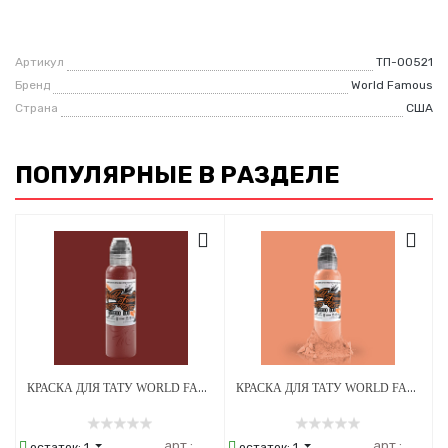
Артикул
ТП-00521
Бренд
World Famous
Страна
США
ПОПУЛЯРНЫЕ В РАЗДЕЛЕ
КРАСКА ДЛЯ ТАТУ WORLD FAMOUS DIMA NBK - FIRE RED #3 - 30МЛ
КРАСКА ДЛЯ ТАТУ WORLD FAMOUS SANDRA DAUKSHTA HOPELESS ROMANCE - DRY PETALS - 30МЛ
арт.:
арт.:
остаток:
1
остаток:
1