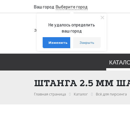
Ваш город
Выберите город
+7 (800) 100-76-77
Не удалось определить
Звонок бесплатный по России
ваш город
+7 (931) 978-88-88
Изменить
Закрыть
telegram
whatsapp
КАТАЛ
ШТАНГА 2.5 ММ Ш
Главная страница
Каталог
Всё для пирсинга