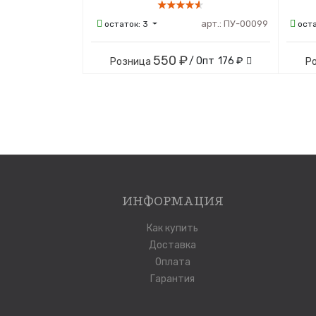
арт.:
ПУ-00099
остаток:
3
ост
550 ₽
/ Опт
176 ₽
Розница
Р
ИНФОРМАЦИЯ
Как купить
Доставка
Оплата
Гарантия