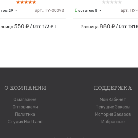
арт.:
ПУ-00098
арт.:
ПУ-
аток:
29
остаток:
5
550 ₽
880 ₽
/ Опт
173 ₽
/ Опт
181 
озница
Розница
О КОМПАНИИ
ПОДДЕРЖКА
О магазине
Мой Кабинет
Оптовиками
Текущие Заказы
Политика
История Заказов
Студия HurtLand
Избранные