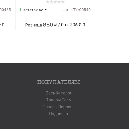
00463
арт.:
ПУ-00540
остаток:
62
880 ₽
₽
/ Опт
206 ₽
Розница
ПОКУПАТЕЛЯМ
Весь Каталог
Товары Тату
Товары Пирсинг
Подписка