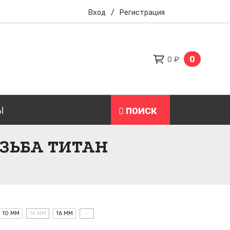
Вход
/
Регистрация
0
0 ₽
Ы
ПОИСК
ЕЗЬБА ТИТАН
10 ММ
14 ММ
16 ММ
-