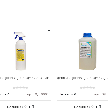
ДЕЗИНФИЦИРУЮЩЕЕ СРЕДСТВО "САНИТ УНО" 1000 МЛ С РАСПЫЛИТЕЛЕМ
арт.:
СД-00003
арт.:
СД-
аток:
0
остаток:
0
/ Опт
/ Опт
Розница
Розница