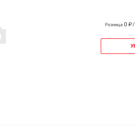
0 ₽
/
Розница
У