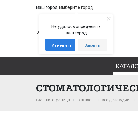
Ваш город
Выберите город
+7 (800) 100-76-77
Не удалось определить
Звонок бесплатный по России
ваш город
+7 (931) 978-88-88
Изменить
Закрыть
telegram
whatsapp
КАТАЛ
СТОМАТОЛОГИЧЕС
Главная страница
Каталог
Всё для студии