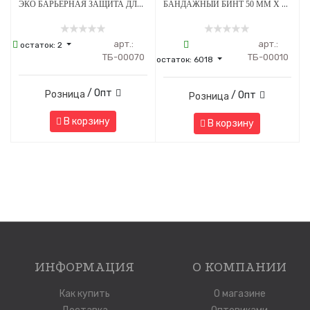
ЭКО БАРЬЕРНАЯ ЗАЩИТА ДЛЯ ПЕНОВ 53 Х 160 ММ - ЧЕРНАЯ
БАНДАЖНЫЙ БИНТ 50 ММ Х 4.5 М ФИОЛЕТОВЫЙ 1 ШТУКА
арт.:
арт.:
остаток:
2
ТБ-00070
ТБ-00010
остаток:
6018
/ Опт
Розница
/ Опт
Розница
В корзину
В корзину
ИНФОРМАЦИЯ
О КОМПАНИИ
Как купить
О магазине