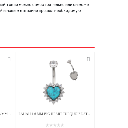
нный товар можно самостоятельно или он может
ый в нашем магазине прошел необходимую
БАНАН 1.6 ММ TEAR ОПАЛ OP-05 5*8 ММ ВНУТРЕННЯЯ РЕЗЬБА ТИТАН
БАНАН 1.6 ММ BIG HEART TURQUOISE STEEL CRYSTAL ВНУТРЕННЯЯ РЕЗЬБА ТИТАН