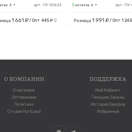
арт.:
ПУ-00623
арт.:
ПУ-
аток:
3
остаток:
2
1 661 ₽
1 991 ₽
/ Опт
445 ₽
/ Опт
1 265
зница
Розница
О КОМПАНИИ
ПОДДЕРЖКА
О магазине
Мой Кабинет
Оптовиками
Текущие Заказы
Политика
История Заказов
Студия HurtLand
Избранные