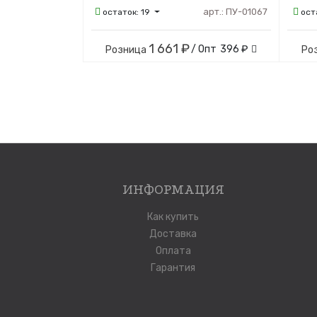
арт.:
ПУ-01067
остаток:
19
ост
1 661 ₽
/ Опт
396 ₽
Розница
Ро
ИНФОРМАЦИЯ
Как купить
Доставка
Оплата
Гарантия