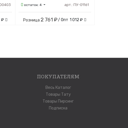
00403
арт.:
ПУ-01161
остаток:
4
2 761 ₽
 ₽
/ Опт
1 012 ₽
Розница
ПОКУПАТЕЛЯМ
Весь Каталог
Товары Тату
Товары Пирсинг
Подписка