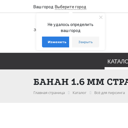
Ваш город
Выберите город
+7 (800) 100-76-77
Не удалось определить
Звонок бесплатный по России
ваш город
+7 (931) 978-88-88
Изменить
Закрыть
telegram
whatsapp
КАТАЛ
БАНАН 1.6 ММ СТР
Главная страница
Каталог
Всё для пирсинга