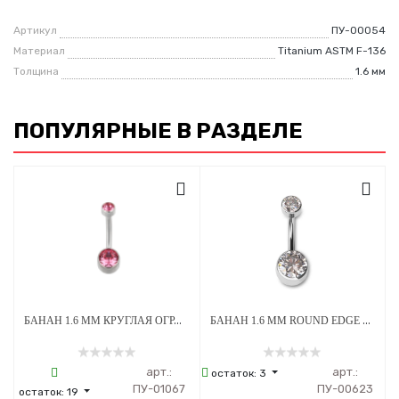
Артикул
ПУ-00054
Материал
Titanium ASTM F-136
Толщина
1.6 мм
ПОПУЛЯРНЫЕ В РАЗДЕЛЕ
БАНАН 1.6 ММ КРУГЛАЯ ОГРАНКА СТРАЗЫ PINK 4*6 ММ ВНУТРЕННЯЯ РЕЗЬБА ТИТАН
БАНАН 1.6 ММ ROUND EDGE CLEAR CRYSTAL 5 Х 8 ММ ВНУТРЕННЯЯ РЕЗЬБА ТИТАН
арт.:
арт.:
остаток:
3
ПУ-01067
ПУ-00623
остаток:
19