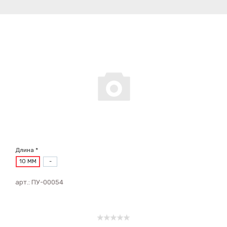
Длина *
10 ММ
-
арт.:
ПУ-00054