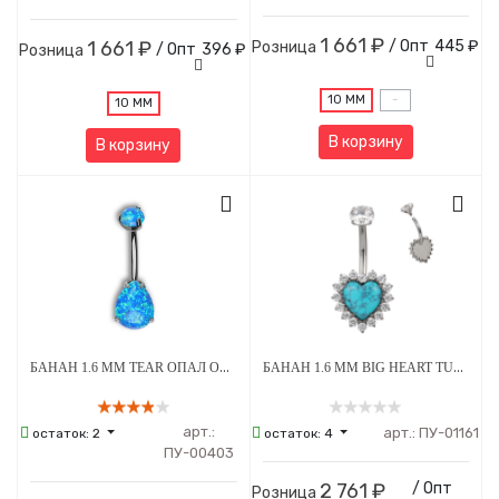
1 661 ₽
1 661 ₽
/ Опт
445 ₽
Розница
/ Опт
396 ₽
Розница
10 ММ
-
10 ММ
В корзину
В корзину
БАНАН 1.6 ММ TEAR ОПАЛ OP-05 5*8 ММ ВНУТРЕННЯЯ РЕЗЬБА ТИТАН
БАНАН 1.6 ММ BIG HEART TURQUOISE STEEL CRYSTAL ВНУТРЕННЯЯ РЕЗЬБА ТИТАН
арт.:
арт.:
ПУ-01161
остаток:
2
остаток:
4
ПУ-00403
2 761 ₽
/ Опт
Розница