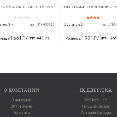
БАНАН 1.6 ММ ROUND EDGE CLEAR CRYSTAL 5 Х 8 ММ ВНУТРЕННЯЯ РЕЗЬБА ТИТАН
арт.:
ПУ-00623
арт.:
ПУ-
аток:
3
остаток:
2
1 661 ₽
1 991 ₽
/ Опт
445 ₽
/ Опт
1 265
зница
Розница
О КОМПАНИИ
ПОДДЕРЖКА
О магазине
Мой Кабинет
Оптовиками
Текущие Заказы
Политика
История Заказов