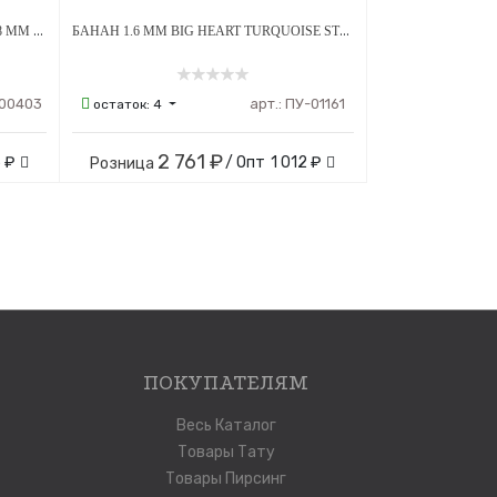
БАНАН 1.6 ММ TEAR ОПАЛ OP-05 5*8 ММ ВНУТРЕННЯЯ РЕЗЬБА ТИТАН
БАНАН 1.6 ММ BIG HEART TURQUOISE STEEL CRYSTAL ВНУТРЕННЯЯ РЕЗЬБА ТИТАН
00403
арт.:
ПУ-01161
остаток:
4
2 761 ₽
 ₽
/ Опт
1 012 ₽
Розница
ПОКУПАТЕЛЯМ
Весь Каталог
Товары Тату
Товары Пирсинг