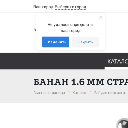
Ваш город
Выберите город
+7 (800) 100-76-77
Не удалось определить
Звонок бесплатный по России
ваш город
+7 (931) 978-88-88
Изменить
Закрыть
telegram
whatsapp
КАТАЛ
БАНАН 1.6 ММ СТР
Главная страница
Каталог
Всё для пирсинга