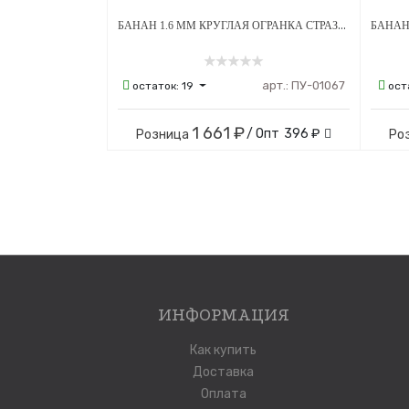
БАНАН 1.6 ММ КРУГЛАЯ ОГРАНКА СТРАЗЫ PINK 4*6 ММ ВНУТРЕННЯЯ РЕЗЬБА ТИТАН
арт.:
ПУ-01067
остаток:
19
ост
1 661 ₽
/ Опт
396 ₽
Розница
Ро
ИНФОРМАЦИЯ
Как купить
Доставка
Оплата