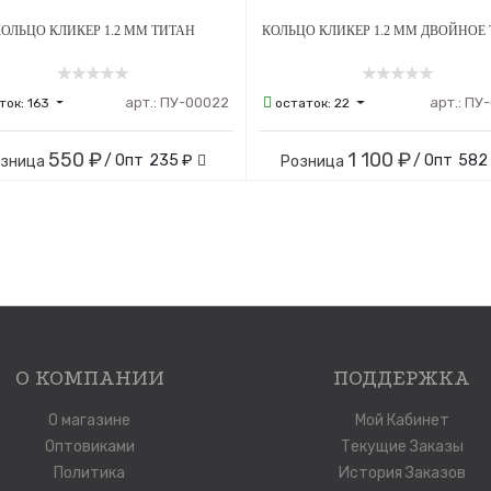
ОЛЬЦО КЛИКЕР 1.2 ММ ТИТАН
КОЛЬЦО КЛИКЕР 1.2 ММ ДВОЙНОЕ
арт.:
ПУ-00022
арт.:
ПУ-
ток:
163
остаток:
22
550 ₽
1 100 ₽
/ Опт
235 ₽
/ Опт
582
озница
Розница
О КОМПАНИИ
ПОДДЕРЖКА
О магазине
Мой Кабинет
Оптовиками
Текущие Заказы
Политика
История Заказов