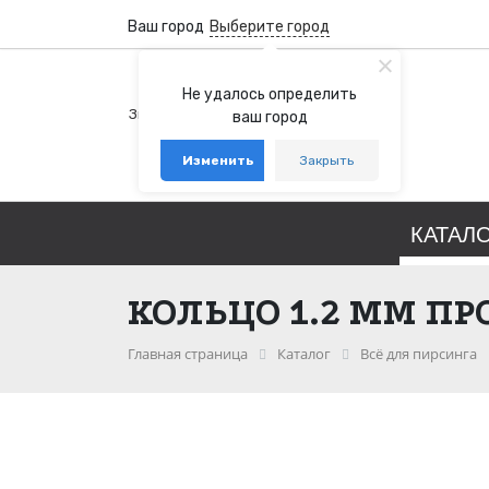
Ваш город
Выберите город
+7 (800) 100-76-77
Не удалось определить
Звонок бесплатный по России
ваш город
+7 (931) 978-88-88
Изменить
Закрыть
telegram
whatsapp
КАТАЛ
КОЛЬЦО 1.2 ММ П
Главная страница
Каталог
Всё для пирсинга