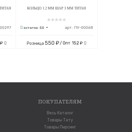
 ТИТАН
КОЛЬЦО 1.2 ММ ШАР 3 ММ ТИТАН
00297
арт.:
ПУ-00068
остаток:
50
550 ₽
 ₽
/ Опт
152 ₽
Розница
ПОКУПАТЕЛЯМ
Весь Каталог
Товары Тату
Товары Пирсинг