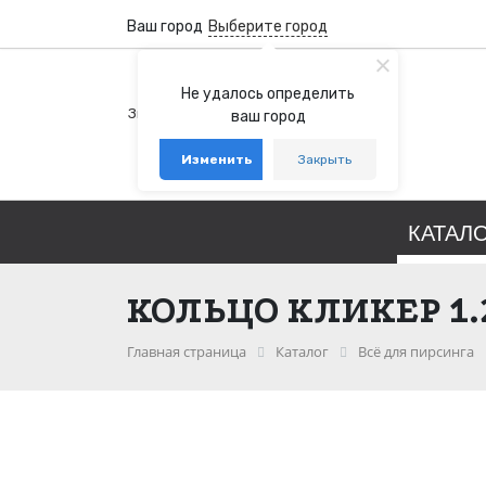
Ваш город
Выберите город
+7 (800) 100-76-77
Не удалось определить
Звонок бесплатный по России
ваш город
+7 (931) 978-88-88
Изменить
Закрыть
telegram
whatsapp
КАТАЛ
КОЛЬЦО КЛИКЕР 1.
Главная страница
Каталог
Всё для пирсинга