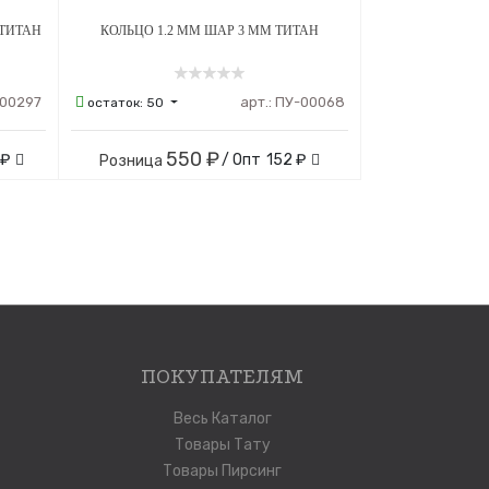
 ТИТАН
КОЛЬЦО 1.2 ММ ШАР 3 ММ ТИТАН
00297
арт.:
ПУ-00068
остаток:
50
550 ₽
 ₽
/ Опт
152 ₽
Розница
ПОКУПАТЕЛЯМ
Весь Каталог
Товары Тату
Товары Пирсинг