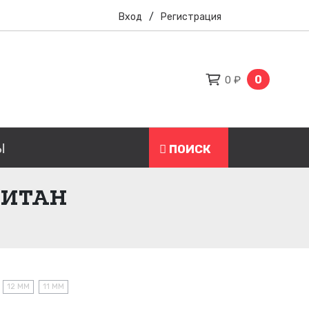
Вход
/
Регистрация
0
0 ₽
Ы
ПОИСК
ТИТАН
12 ММ
11 ММ