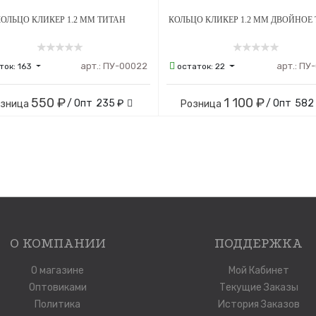
ОЛЬЦО КЛИКЕР 1.2 ММ ТИТАН
КОЛЬЦО КЛИКЕР 1.2 ММ ДВОЙНОЕ
арт.:
ПУ-00022
арт.:
ПУ-
ток:
163
остаток:
22
550 ₽
1 100 ₽
/ Опт
235 ₽
/ Опт
582
озница
Розница
О КОМПАНИИ
ПОДДЕРЖКА
О магазине
Мой Кабинет
Оптовиками
Текущие Заказы
Политика
История Заказов