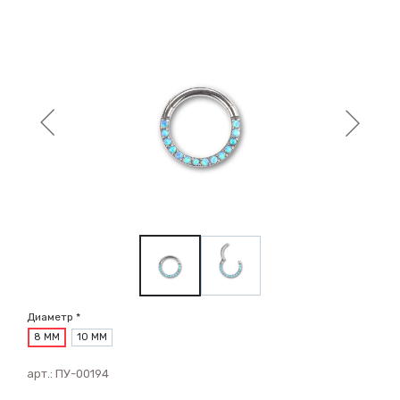
Диаметр *
8 ММ
10 ММ
арт.:
ПУ-00194