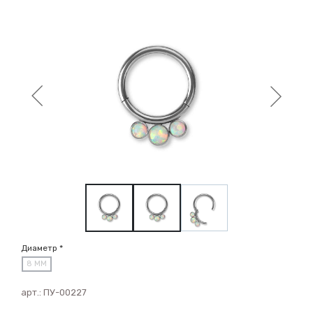
Диаметр *
8 ММ
арт.:
ПУ-00227