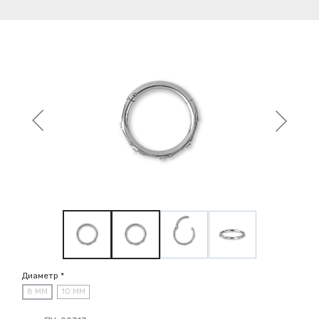
Диаметр *
8 ММ
10 ММ