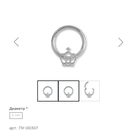
Диаметр *
8 ММ
арт.:
ПУ-00307