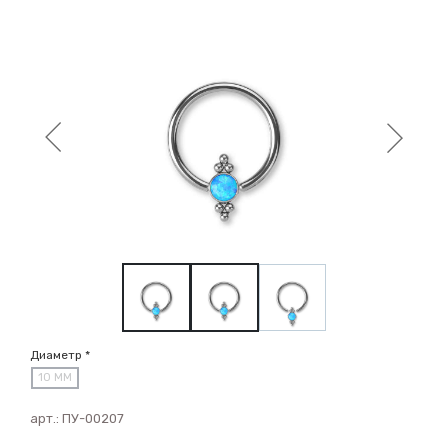
Диаметр *
10 ММ
арт.:
ПУ-00207