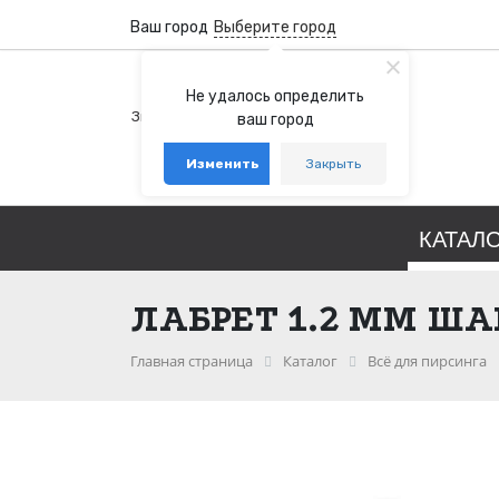
Ваш город
Выберите город
+7 (800) 100-76-77
Не удалось определить
Звонок бесплатный по России
ваш город
+7 (931) 978-88-88
Изменить
Закрыть
telegram
whatsapp
КАТАЛ
ЛАБРЕТ 1.2 ММ ША
Главная страница
Каталог
Всё для пирсинга