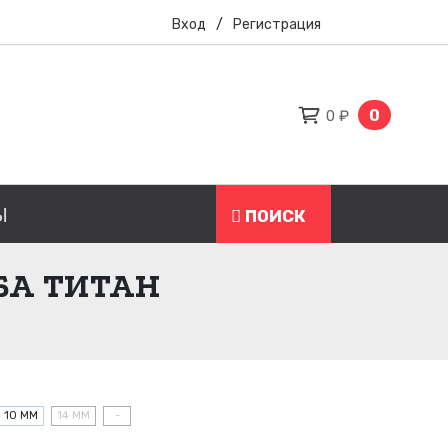
Вход
/
Регистрация
0
0 ₽
Ы
ПОИСК
БА ТИТАН
10 ММ
14 ММ
-