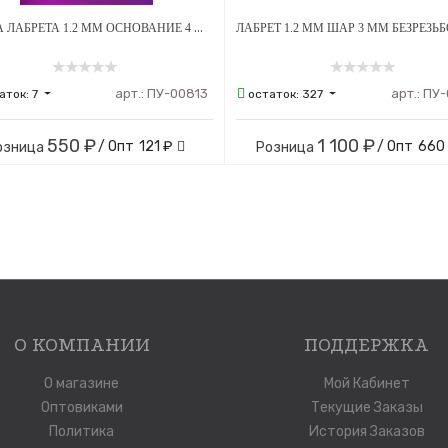
НОЖКА ЛАБРЕТА 1.2 ММ ОСНОВАНИЕ 4 ММ БЕЗРЕЗЬБОВАЯ ТИТАН
арт.:
ПУ-00813
арт.:
ПУ-
аток:
7
остаток:
327
550 ₽
1 100 ₽
/ Опт
121 ₽
/ Опт
660
озница
Розница
О КОМПАНИИ
ПОДДЕРЖКА
О магазине
Мой Кабинет
Оптовиками
Текущие Заказы
Политика
История Заказов