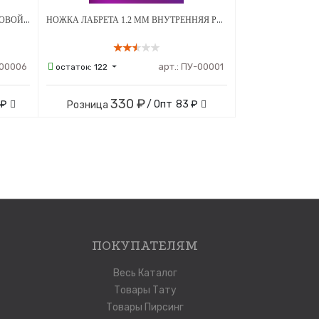
ЛАБРЕТ 1.2 ММ ШАР 3 ММ БЕЗРЕЗЬБОВОЙ ТИТАН
НОЖКА ЛАБРЕТА 1.2 ММ ВНУТРЕННЯЯ РЕЗЬБА ТИТАН
00006
арт.:
ПУ-00001
остаток:
122
330 ₽
 ₽
/ Опт
83 ₽
Розница
ПОКУПАТЕЛЯМ
Весь Каталог
Товары Тату
Товары Пирсинг