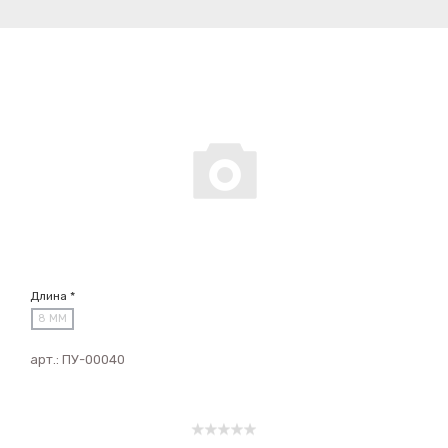
Длина *
8 ММ
арт.:
ПУ-00040