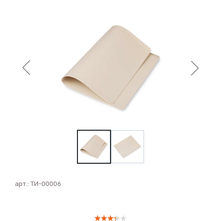
арт.:
ТИ-00006