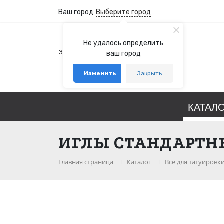
Ваш город
Выберите город
+7 (800) 100-76-77
Не удалось определить
Звонок бесплатный по России
ваш город
+7 (931) 978-88-88
Изменить
Закрыть
telegram
whatsapp
КАТАЛ
ИГЛЫ СТАНДАРТНЫ
Главная страница
Каталог
Всё для татуировк