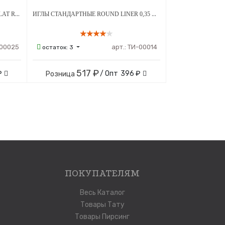
ТИПСЫ ОДНОРАЗОВЫЕ MAGNUM- FLAT RM/M1/FT ЧЕРНЫЕ 50 ШТ
ИГЛЫ СТАНДАРТНЫЕ ROUND LINER 0,35 ММ 50 ШТ
00025
арт.:
ТИ-00014
остаток:
3
517 ₽
₽
/ Опт
396 ₽
Розница
ПОКУПАТЕЛЯМ
Весь Каталог
Товары Тату
Товары Пирсинг