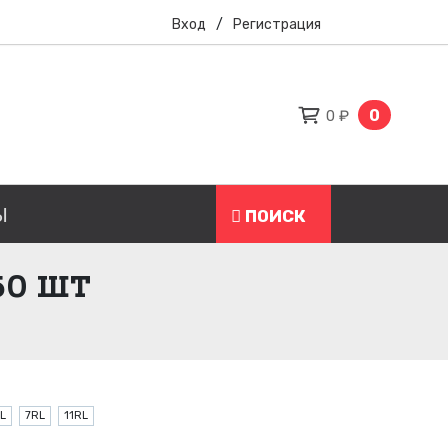
Вход
/
Регистрация
0
0 ₽
Ы
ПОИСК
50 ШТ
L
7RL
11RL