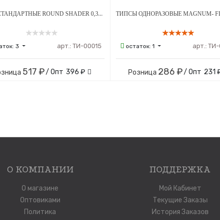
ИГЛЫ СТАНДАРТНЫЕ ROUND SHADER 0,35 ММ 50 ШТ
арт.:
ТИ-00015
арт.:
ТИ-
аток:
3
остаток:
1
517 ₽
286 ₽
/ Опт
396 ₽
/ Опт
231 
озница
Розница
О КОМПАНИИ
ПОДДЕРЖКА
О магазине
Мой Кабинет
Оптовиками
Текущие Заказы
Политика
История Заказов