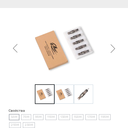
Свойства
5RM
7RM
9RM
11RM
13RM
15RM
17RM
19RM
21RM
23RM