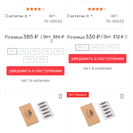
арт.:
арт.:
остаток:
0
остаток:
0
ТК-00032
ТК-00033
385 ₽
330 ₽
/ Опт
366 ₽
/ Опт
312 ₽
Розница
Розница
3RLLT
5RLLT
7RLLT
1RL
3RL
5RL
7RL
9RL
уведомить о поступлении
11RL
14RL
нет в наличии
уведомить о поступлении
нет в наличии
Хит Продаж