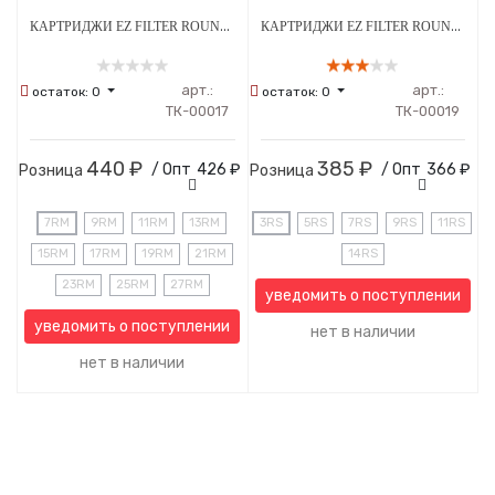
КАРТРИДЖИ EZ FILTER ROUND MAGNUM 0.30 ММ 10ШТ
КАРТРИДЖИ EZ FILTER ROUND SHADER 0.35 ММ 10ШТ
арт.:
арт.:
остаток:
0
остаток:
0
ТК-00017
ТК-00019
440 ₽
385 ₽
/ Опт
426 ₽
/ Опт
366 ₽
Розница
Розница
7RM
9RM
11RM
13RM
3RS
5RS
7RS
9RS
11RS
15RM
17RM
19RM
21RM
14RS
23RM
25RM
27RM
уведомить о поступлении
уведомить о поступлении
нет в наличии
нет в наличии