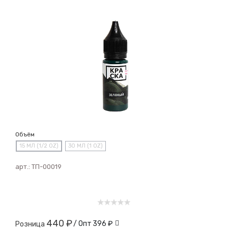
Объём
15 МЛ (1/2 OZ)
30 МЛ (1 OZ)
арт.:
ТП-00019
440 ₽
/ Опт
396 ₽
Розница