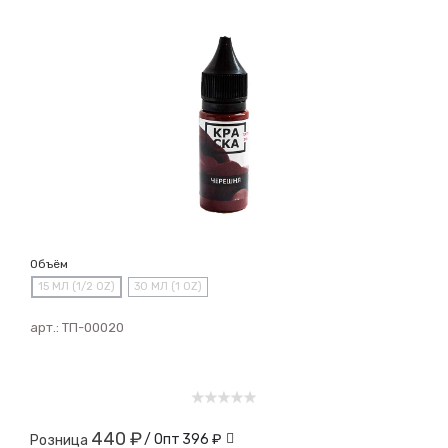
Объём
15 МЛ (1/2 OZ)
30 МЛ (1 OZ)
арт.:
ТП-00020
440 ₽
/ Опт
396 ₽
Розница