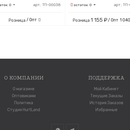
арт.:
ТП-00038
арт.:
ТП-
аток:
0
остаток:
0
1 155 ₽
/ Опт
/ Опт
1 040
Розница
Розница
О КОМПАНИИ
ПОДДЕРЖКА
О магазине
Мой Кабинет
Оптовиками
Текущие Заказы
Политика
История Заказов
Студия HurtLand
Избранные