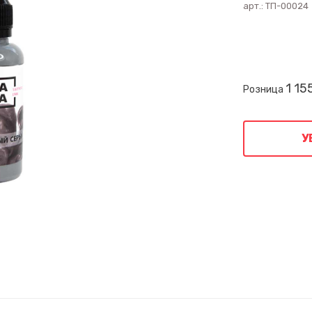
арт.:
ТП-00024
1 15
Розница
У