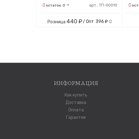
арт.:
ТП-00010
остаток:
0
ост
440 ₽
/ Опт
396 ₽
Розница
ИНФОРМАЦИЯ
Как купить
Доставка
Оплата
Гарантия