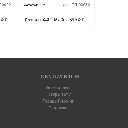
00022
арт.:
ТП-00030
остаток:
0
440 ₽
 ₽
/ Опт
396 ₽
Розница
ПОКУПАТЕЛЯМ
Весь Каталог
Товары Тату
Товары Пирсинг
Подписка