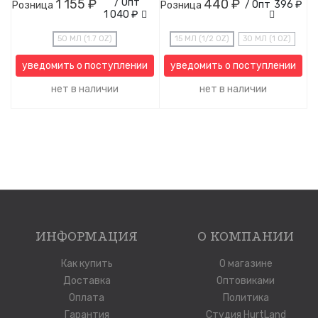
1 155 ₽
/ Опт
440 ₽
/ Опт
396 ₽
Розница
Розница
1 040 ₽
50 МЛ (1.7 OZ)
15 МЛ (1/2 OZ)
30 МЛ (1 OZ)
уведомить о поступлении
уведомить о поступлении
нет в наличии
нет в наличии
ИНФОРМАЦИЯ
О КОМПАНИИ
Как купить
О магазине
Доставка
Оптовиками
Оплата
Политика
Гарантия
Студия HurtLand