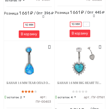
остаток:
19
1 661 ₽
1 661 ₽
/ Опт
445 ₽
Розница
/ Опт
396 ₽
Розница
10 ММ
-
10 ММ
В корзину
В корзину
БАНАН 1.6 ММ TEAR ОПАЛ OP-05 5*8 ММ ВНУТРЕННЯЯ РЕЗЬБА ТИТАН
БАНАН 1.6 ММ BIG HEART TURQUOISE STEEL CRYSTAL ВНУТРЕННЯЯ РЕЗЬБА ТИТАН
арт.:
арт.:
ПУ-01161
остаток:
2
остаток:
4
ПУ-00403