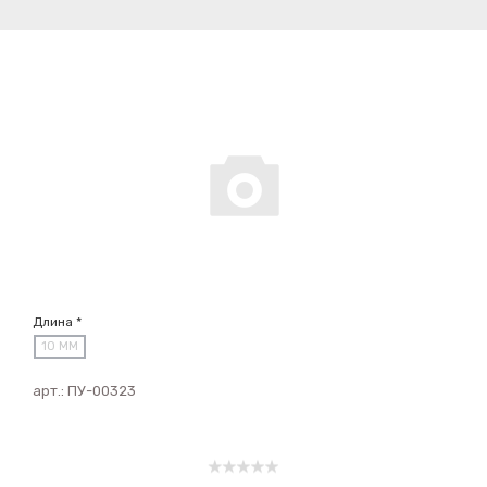
Длина *
10 ММ
арт.:
ПУ-00323