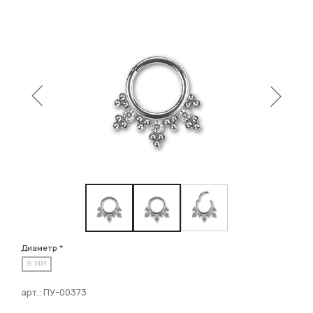
Диаметр *
8 ММ
арт.:
ПУ-00373