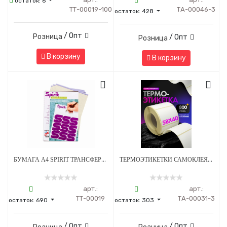
остаток:
6
ТТ-00019-100
ТА-00046-3
остаток:
428
/ Опт
Розница
/ Опт
Розница
В корзину
В корзину
БУМАГА А4 SPIRIT ТРАНСФЕРНАЯ ДЛЯ РУЧНОГО ПЕРЕВОДА CLASSIC FREEHAND - 1 ШТ
ТЕРМОЭТИКЕТКИ САМОКЛЕЯЩИЕСЯ ДЛЯ ПРИНТЕРА 58*40 ММ - 800 НАКЛЕЕК/РУЛОН - 3 ШТ
арт.:
арт.:
ТТ-00019
ТА-00031-3
остаток:
690
остаток:
303
/ Опт
/ Опт