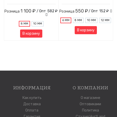
1 100 ₽
550 ₽
/ Опт
582 ₽
/ Опт
152 ₽
Розница
Розница
6 ММ
8 ММ
10 ММ
12 ММ
8 ММ
10 ММ
В корзину
В корзину
ИНФОРМАЦИЯ
О КОМПАНИИ
Как купить
О магазине
Доставка
Оптовиками
Оплата
Политика
Гарантия
Студия HurtLand