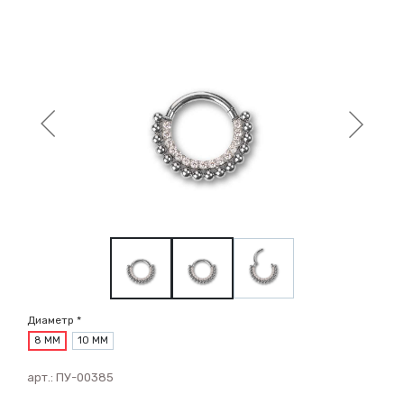
Диаметр *
8 ММ
10 ММ
арт.:
ПУ-00385