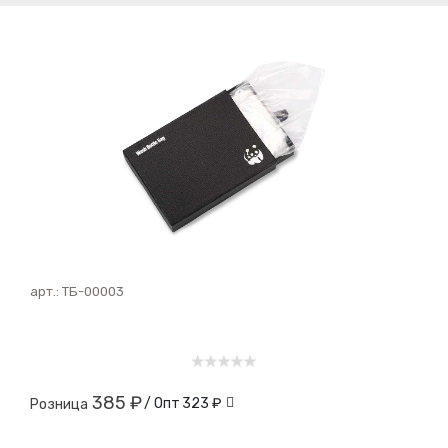
арт.:
ТБ-00003
385 ₽
/ Опт
323 ₽
Розница