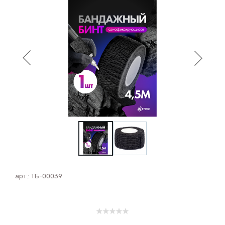
арт.:
ТБ-00039