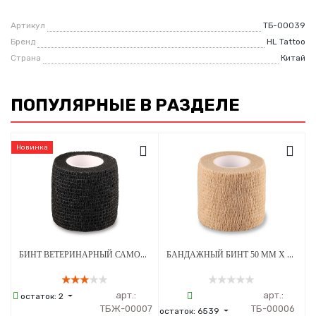
Артикул
ТБ-00039
Бренд
HL Tattoo
Страна
Китай
ПОПУЛЯРНЫЕ В РАЗДЕЛЕ
Новинка
БИНТ ВЕТЕРИНАРНЫЙ САМОФИКСИРУЮЩИЙСЯ ДЛЯ ЖИВОТНЫХ 50 ММ Х 4.5 М ЧЕРНЫЙ
БАНДАЖНЫЙ БИНТ 50 ММ Х 4.5 М БЕЖЕВЫЙ 1 ШТУКА
арт.:
арт.:
остаток:
2
ТБЖ-00007
ТБ-00006
остаток:
6539