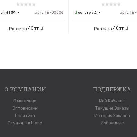
арт.:
ТБ-00006
арт.:
ТБ-
ок:
6539
остаток:
2
/ Опт
/ Опт
Розница
Розница
О КОМПАНИИ
ПОДДЕРЖКА
О магазине
Мой Кабинет
Оптовиками
Текущие Заказы
Политика
История Заказов
Студия HurtLand
Избранные