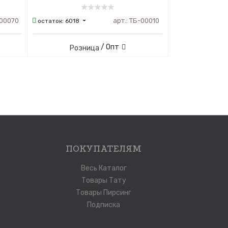
00070
арт.:
ТБ-00010
остаток:
6018
/ Опт
Розница
ПОКУПАТЕЛЯМ
Весь Каталог
Товары Тату
Товары Пирсинг
Подписка