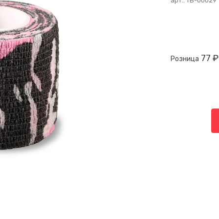
арт.:
ТБ-00029
77 ₽
Розница