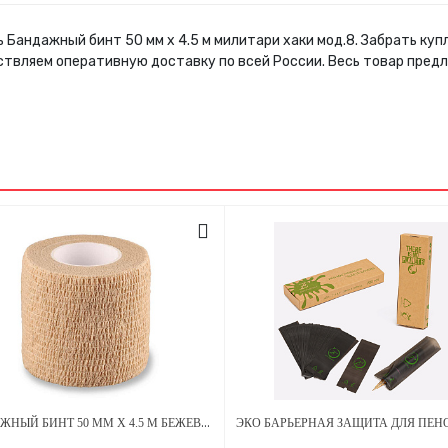
 Бандажный бинт 50 мм х 4.5 м милитари хаки мод.8. Забрать ку
ствляем оперативную доставку по всей России. Весь товар пред
БАНДАЖНЫЙ БИНТ 50 ММ Х 4.5 М БЕЖЕВЫЙ 1 ШТУКА