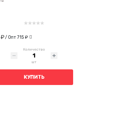
12
 ₽
/ Опт
715 ₽
Количество
шт
КУПИТЬ