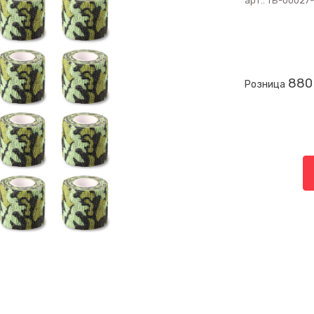
арт.:
ТБ-00027-
880
Розница