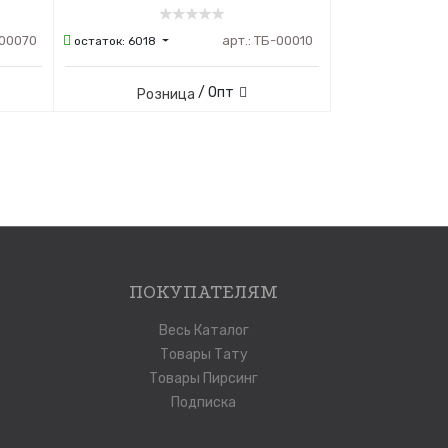
00070
арт.:
ТБ-00010
остаток:
6018
/ Опт
Розница
ПОКУПАТЕЛЯМ
Весь Каталог
Товары Тату
Товары Пирсинг
Подписка