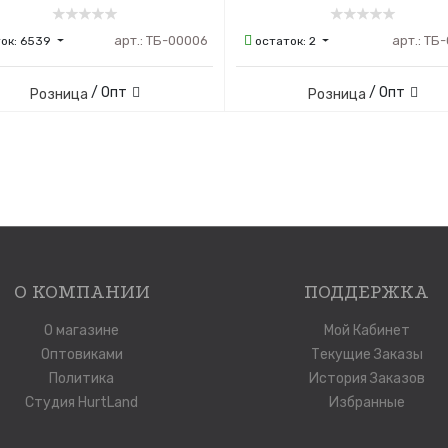
арт.:
ТБ-00006
арт.:
ТБ-
ок:
6539
остаток:
2
/ Опт
/ Опт
Розница
Розница
О КОМПАНИИ
ПОДДЕРЖКА
О магазине
Мой Кабинет
Оптовиками
Текущие Заказы
Политика
История Заказов
Студия HurtLand
Избранные