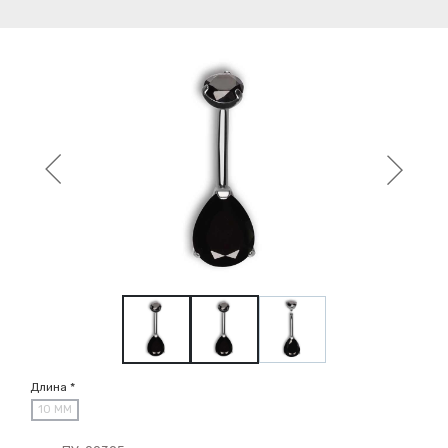
Длина *
10 ММ