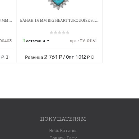
БАНАН 1.6 ММ TEAR ОПАЛ OP-05 5*8 ММ ВНУТРЕННЯЯ РЕЗЬБА ТИТАН
БАНАН 1.6 ММ BIG HEART TURQUOISE STEEL CRYSTAL ВНУТРЕННЯЯ РЕЗЬБА ТИТАН
00403
арт.:
ПУ-01161
остаток:
4
2 761 ₽
 ₽
/ Опт
1 012 ₽
Розница
ПОКУПАТЕЛЯМ
Весь Каталог
Товары Тату