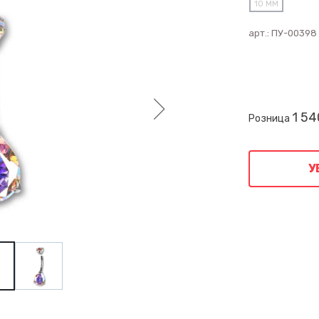
10 ММ
арт.:
ПУ-00398
1 54
Розница
У