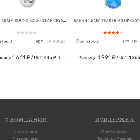
БАНАН 1.6 ММ ROUND EDGE CLEAR CRYSTAL 5 Х 8 ММ ВНУТРЕННЯЯ РЕЗЬБА ТИТАН
арт.:
ПУ-00623
арт.:
ПУ-
аток:
3
остаток:
2
1 661 ₽
1 991 ₽
/ Опт
445 ₽
/ Опт
1 265
зница
Розница
О КОМПАНИИ
ПОДДЕРЖКА
О магазине
Мой Кабинет
Оптовиками
Текущие Заказы