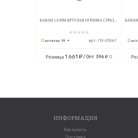
БАНАН 1.6 ММ КРУГЛАЯ ОГРАНКА СТРАЗЫ PINK 4*6 ММ ВНУТРЕННЯЯ РЕЗЬБА ТИТАН
арт.:
ПУ-01067
остаток:
19
ост
1 661 ₽
/ Опт
396 ₽
Розница
Ро
ИНФОРМАЦИЯ
Как купить
Доставка