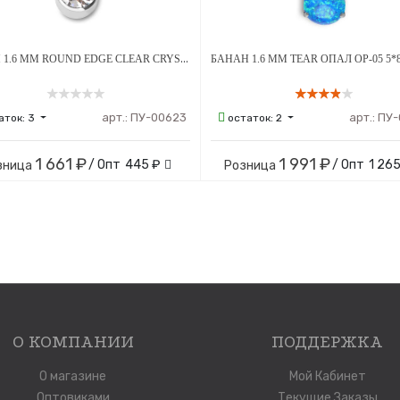
БАНАН 1.6 ММ ROUND EDGE CLEAR CRYSTAL 5 Х 8 ММ ВНУТРЕННЯЯ РЕЗЬБА ТИТАН
арт.:
ПУ-00623
арт.:
ПУ-
аток:
3
остаток:
2
1 661 ₽
1 991 ₽
/ Опт
445 ₽
/ Опт
1 265
зница
Розница
О КОМПАНИИ
ПОДДЕРЖКА
О магазине
Мой Кабинет
Оптовиками
Текущие Заказы