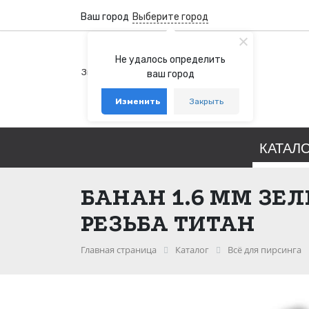
Ваш город
Выберите город
+7 (800) 100-76-77
Не удалось определить
Звонок бесплатный по России
ваш город
+7 (931) 978-88-88
Изменить
Закрыть
telegram
whatsapp
КАТАЛ
БАНАН 1.6 ММ ЗЕ
РЕЗЬБА ТИТАН
Главная страница
Каталог
Всё для пирсинга