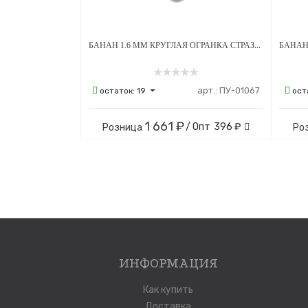
БАНАН 1.6 ММ КРУГЛАЯ ОГРАНКА СТРАЗЫ PINK 4*6 ММ ВНУТРЕННЯЯ РЕЗЬБА ТИТАН
арт.:
ПУ-01067
остаток:
19
ост
1 661 ₽
/ Опт
396 ₽
Розница
Ро
ИНФОРМАЦИЯ
Как купить
Доставка