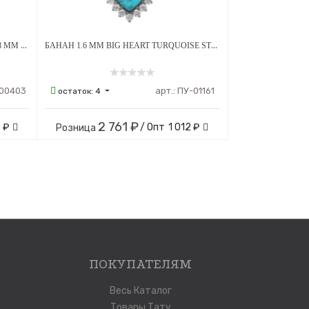
БАНАН 1.6 ММ TEAR ОПАЛ OP-05 5*8 ММ ВНУТРЕННЯЯ РЕЗЬБА ТИТАН
БАНАН 1.6 ММ BIG HEART TURQUOISE STEEL CRYSTAL ВНУТРЕННЯЯ РЕЗЬБА ТИТАН
00403
арт.:
ПУ-01161
остаток:
4
2 761 ₽
 ₽
/ Опт
1 012 ₽
Розница
ПОКУПАТЕЛЯМ
Весь Каталог
Товары Тату