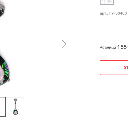
10 ММ
арт.:
ПУ-00400
1 55
Розница
У